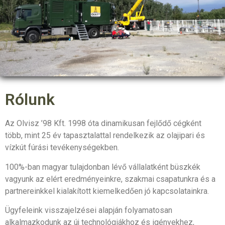
Rólunk
Az Olvisz ’98 Kft. 1998 óta dinamikusan fejlődő cégként
több, mint 25 év tapasztalattal rendelkezik az olajipari és
vízkút fúrási tevékenységekben.
100%-ban magyar tulajdonban lévő vállalatként büszkék
vagyunk az elért eredményeinkre, szakmai csapatunkra és a
partnereinkkel kialakított kiemelkedően jó kapcsolatainkra.
Ügyfeleink visszajelzései alapján folyamatosan
alkalmazkodunk az új technológiákhoz és igényekhez,